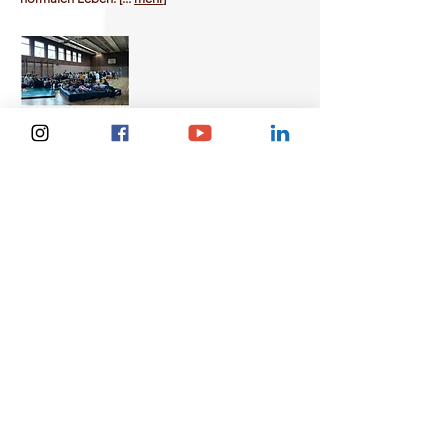
Ruhr Nachrichten vom
26.10.2020
Die Lese-Lounge ist bundesweit im Einsatz
und bietet Lesungen auch in Castrop-
Rauxel an. Niemand soll in Corona-Zeiten
auf die Welt der Bücher verzichten müssen.
Dafür sorgt ein neues Konzept.. [...
mehr
]
Merkur Online vom 8. April 2020
Der Verein LeseLounge liest in Schulen,
Kitas und Krankenhäusern vor.
Normalerweise. Wegen Corona geschieht
dies derzeit nur im Internet. Mit dabei:
Michaela Fischer aus Markt Schwaben. [...