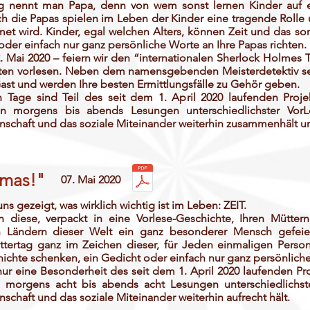
 nennt man Papa, denn von wem sonst lernen Kinder auf e
h die Papas spielen im Leben der Kinder eine tragende Rolle 
et wird. Kinder, egal welchen Alters, können Zeit und das s
der einfach nur ganz persönliche Worte an Ihre Papas richten.
22. Mai 2020 – feiern wir den “internationalen Sherlock Holme
hten vorlesen. Neben dem namensgebenden Meisterdetektiv sel
 und werden Ihre besten Ermittlungsfälle zu Gehör geben.
 Tage sind Teil des seit dem 1. April 2020 laufenden Proj
von morgens bis abends Lesungen unterschiedlichster Vo
chaft und das soziale Miteinander weiterhin zusammenhält und
amas!"
07. Mai 2020
gezeigt, was wirklich wichtig ist im Leben: ZEIT.
 diese, verpackt in eine Vorlese-Geschichte, Ihren Mütte
 Ländern dieser Welt ein ganz besonderer Mensch gefeie
ertag ganz im Zeichen dieser, für Jeden einmaligen Person,
hichte schenken, ein Gedicht oder einfach nur ganz persönlich
nur eine Besonderheit des seit dem 1. April 2020 laufenden Pr
on morgens acht bis abends acht Lesungen unterschiedlich
chaft und das soziale Miteinander weiterhin aufrecht hält.