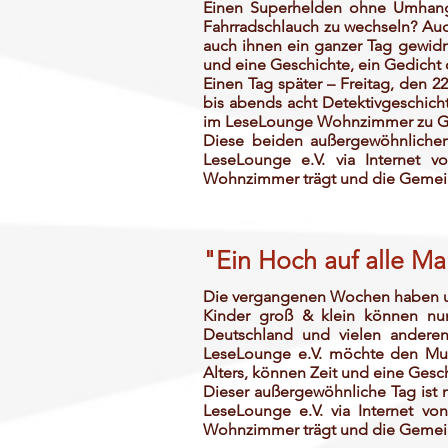
Einen Superhelden ohne Umhang
Fahrradschlauch zu wechseln? Auc
auch ihnen ein ganzer Tag gewidm
und eine Geschichte, ein Gedicht o
Einen Tag später – Freitag, den 
bis abends acht Detektivgeschic
im LeseLounge Wohnzimmer zu Gast
Diese beiden außergewöhnlichen
LeseLounge e.V. via Internet 
Wohnzimmer trägt und die Gemeins
"Ein Hoch auf alle M
Die vergangenen Wochen haben uns 
Kinder groß & klein können nun
Deutschland und vielen anderen
LeseLounge e.V. möchte den Mutt
Alters, können Zeit und eine Gesc
Dieser außergewöhnliche Tag ist 
LeseLounge e.V. via Internet v
Wohnzimmer trägt und die Gemeins