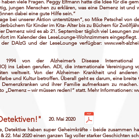
ie haben viele Fragen. Peggy Elfmann hatte die Idee für die gem
chtig, jungen Menschen zu erklären, was eine Demenz ist und
önnen dabei eine gute Hilfe sein.“
lage bei unserer Aktion unterstützen“, so Mike Petschel von d
erbüchern für Kinder im Kita- Alter bis zu Büchern für Zwölfjähr
er Demenz wird es ab 21. September täglich viel Lesungen zw
sofort im Kalender des LeseLounge-Wohnzimmers eingepflegt. 
en der DAlzG und der LeseLounge verfügbar:
www.welt-alzhe
e 1994 von der Alzheimer’s Disease International (
) ins Leben gerufen. ADI, die internationale Vereinigung vo
vitäten weltweit. Von der Alzheimer- Krankheit und and
farbe und Kultur betroffen. Überall geht es darum, eine breite O
n Demenzkranken und ihrer Familie aufmerksam zu machen. 
o „Demenz – wir müssen reden!“ statt. Mehr Informationen:
ww
etektiven!"
20. Mai 2020
te, Detektive haben super Geheimkräfte - beide zusammen 
 & 22. Mai 2020 einen ganzen Tag voller starker Geschichten sc