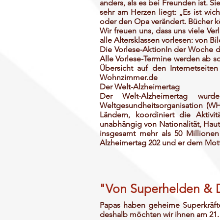
anders, als es bei Freunden ist. S
sehr am Herzen liegt: „Es ist wi
oder den Opa verändert. Bücher k
Wir freuen uns, dass uns viele Ver
alle Altersklassen vorlesen: von Bild
Die Vorlese-AktionIn der Woche d
Alle Vorlese-Termine werden ab 
Übersicht auf den Internetseit
Wohnzimmer.de
Der Welt-Alzheimertag
Der Welt-Alzheimertag wurd
Weltgesundheitsorganisation (WHO
Ländern, koordiniert die Akti
unabhängig von Nationalität, Haut
insgesamt mehr als 50 Millione
Alzheimertag 202 und er dem Mott
"Von Superhelden & D
Papas haben geheime Superkräf
deshalb möchten wir ihnen am 21.