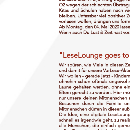
O2 wegen der schlechten Übrtragu
Kitas und Schulen haben nach wie
bleiben. Unfassbar viel positive
vorlesen wollen, drängen uns för
Ab Montag, den 04. Mai 2020 lassen 
Wenn auch Du Lust & Zeit hast vor
"LeseLounge goes t
Wir spüren, wie Viele in diesen 
und damit für unsere VorLese-Akt
Wir wollen - gerade jetzt - Kinder
ohnehin schon oftmals ungewohnte
Laune gehalten werden, ohne ein
Eltern gerecht zu werden. Hier mö
nur unsere kleinen Mitmenschen m
Besuchen durch die Familie und
Mitmenschen dürfen in dieser auß
Die Idee, eine digitale LeseLoung
schnell es irgendwie geht, zu re
alle Menschen, die einfach gerne