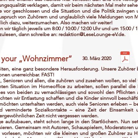
ngsqualität verklagen, damit wir beim nächsten Mal mehr sehe
 vor geschlossen und die Situation und die Politik zwingen 
r Zuspruch von Zuhörern und unglaublich viele Meldungen von
mlich dazu, weiterzumachen. Also machen wir weiter!
wir täglich jeweils um 8:00 / 10:00 / 12:00 Uhr und um 15:00 / 1
zulesen, dann schreibe an:
redaktion@LeseLounge-eV.de
.
o your „Wohnzimmer“
30. März 2020
Zeiten, eine ganz besondere Herausforderung. Unsere Zuhörer 
ionen unerreichbar. FAST!
n, Senioren und allen, die zuhören und zusehen wollen, so vie
n Situation im Homeoffice zu arbeiten, sollen parallel die 
es von beiden zu vernachlässigen und sowohl den Pflichten
chten wir Entlastung schaffen und die Kinder sinnvoll beschäft
öchten unterhalten werden, auch viele Senioren erleben – b
 verminderte Sozialkontakte – eine Zeit der Einsamkeit 
ergewöhnlichen Zeit nicht vergessen werden.
e aufzubauen, steht schon lange in den Startlöchern. Nun set
alisieren. Gemeinsam mit Autoren, Schauspielern, Moderatoren 
 vorlesen, möchten wir die kleinen und großen Zuhörer zu 