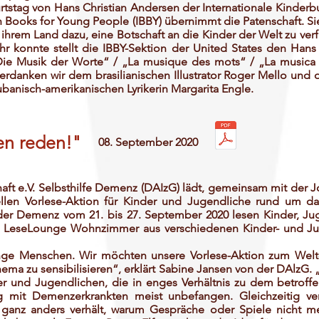
rtstag von Hans Christian Andersen der Internationale Kinderb
 Books for Young People (IBBY) übernimmt die Patenschaft. Sie
hrem Land dazu, eine Botschaft an die Kinder der Welt zu verfas
ahr konnte stellt die IBBY-Sektion der United States den Hans
ie Musik der Worte“ / „La musique des mots“ / „La musica 
 verdanken wir dem brasilianischen Illustrator Roger Mello und
banisch-amerikanischen Lyrikerin Margarita Engle.
en reden!"
08. September 2020
ft e.V. Selbsthilfe Demenz (DAIzG) lädt, gemeinsam mit der J
uellen Vorlese-Aktion für Kinder und Jugendliche rund um
er Demenz vom 21. bis 27. September 2020 lesen Kinder, Ju
len LeseLounge Wohnzimmer aus verschiedenen Kinder- und J
ge Menschen. Wir möchten unsere Vorlese-Aktion zum Welt-
ema zu sensibilisieren“, erklärt Sabine Jansen von der DAlzG.
er und Jugendlichen, die in enges Verhältnis zu dem betrof
 mit Demenzerkrankten meist unbefangen. Gleichzeitig ver
 ganz anders verhält, warum Gespräche oder Spiele nicht me