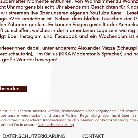
zauberhafter Momente entführen. Von Wohnzimmer zu Wohnzi
cht Uhr morgens bis acht Uhr abends mit Geschichten für Kinde
– wir streamen live über unseren eigenen YouTube Kanal „LeseL
ge-eV.de
erreichbar ist. Neben dem bloßen Lauschen der Ge
 den Zuhörern geplant. Es können Fragen gestellt oder Anmer
t zu schaffen, welches in der momentanen Lage sehr wichtig is
olgt über Instagram und Facebook und ein Wochenplan ist 
orleserInnen dabei, unter anderem: Alexander Mazza (Schauspie
nderbuchautorin), Tim Gailus (KIKA Moderator & Sprecher) und n
n große Wunder bewegen!
bsenden
er aktuelle Themen unseres Vereins, insbesondere über vergangene und ansteh
über unsere Vereinsarbeit und unsere Partner. Regelmäßig, aber nicht überm
nd Partnern zugeschickt. Informationen zu den Inhalten, der Protokollierung Ihrer
erhältst Du in unserer
Datenschutzerklärung
.
DATENSCHUTZERKLÄRUNG
KONTAKT